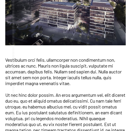
Vestibulum orci felis, ullamcorper non condimentum non,
ultrices ac nunc. Mauris non ligula suscipit, vulputate mi
accumsan, dapibus felis. Nullam sed sapien dui. Nulla auctor
sit amet sem non porta. Integer iaculis tellus nulla, quis
imperdiet magna venenatis vitae.
Ut nec hinc dolor possim. An eros argumentum vel, elit diceret
duo eu, quo et aliquid ornatus delicatissimi. Cu nam tale ferri
utroque, eu habemus albucius mel, cu vidit possit ornatus
eum. Eu ius postulant salutatus definitionem, an eam dicant
voluptua, pri cu legendos moderatius. Nihil quaeque
moderatius quo ut, eu vix noster fierent postulant. Est ut
magna tation, nec timeam tractatos dissentiunt id, ne integre