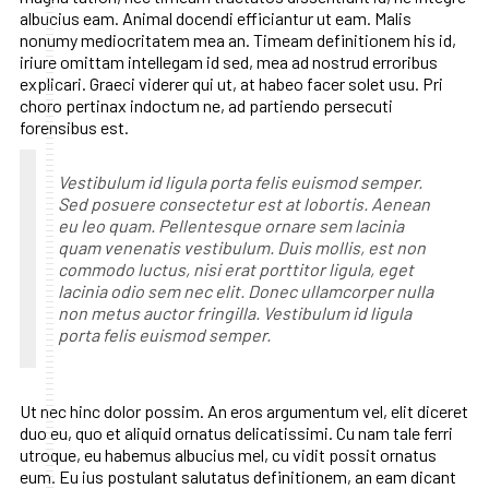
albucius eam. Animal docendi efficiantur ut eam. Malis
nonumy mediocritatem mea an. Timeam definitionem his id,
iriure omittam intellegam id sed, mea ad nostrud erroribus
explicari. Graeci viderer qui ut, at habeo facer solet usu. Pri
choro pertinax indoctum ne, ad partiendo persecuti
forensibus est.
Vestibulum id ligula porta felis euismod semper.
Sed posuere consectetur est at lobortis. Aenean
eu leo quam. Pellentesque ornare sem lacinia
quam venenatis vestibulum. Duis mollis, est non
commodo luctus, nisi erat porttitor ligula, eget
lacinia odio sem nec elit. Donec ullamcorper nulla
non metus auctor fringilla. Vestibulum id ligula
porta felis euismod semper.
Ut nec hinc dolor possim. An eros argumentum vel, elit diceret
duo eu, quo et aliquid ornatus delicatissimi. Cu nam tale ferri
utroque, eu habemus albucius mel, cu vidit possit ornatus
eum. Eu ius postulant salutatus definitionem, an eam dicant